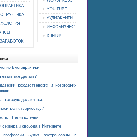
WORDPRESS
ИОПРАКТИКА
YOU TUBE
ГОПРАКТИКА
АУДИОКНИГИ
ЕХОЛОГИЯ
ИНФОБИЗНЕС
АНСЫ
КНИГИ!
-ЗАРАБОТОК
аписи
ление Блогопрактики
спевать все делать?
ддверии рождественских и новогодних
ников
а, которую делают все...
тноситься к творчеству?
ести... Размышления
и сервера и свобода в Интернете
е профессии будут востребованы в