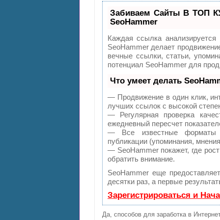
Забиваем Сайты В ТОП К
SeoHammer
Каждая ссылка анализируется 
SeoHammer делает продвижение 
вечные ссылки, статьи, упомин
потенциал SeoHammer для продв
Что умеет делать SeoHam
— Продвижение в один клик, ин
лучших ссылок с высокой степе
— Регулярная проверка качес
ежедневный пересчет показателе
— Все известные форматы с
публикации (упоминания, мнения,
— SeoHammer покажет, где рост 
обратить внимание.
SeoHammer еще предоставляе
десятки раз, а первые результа
Зарегистрироваться и Нач
Да, способов для заработка в Интерне