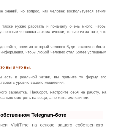
зе знаний, но вопрос, как человек воспользуется этими
ь также нужно работать и поначалу очень много, чтобы
успешным человека автоматически, только из-за того, что
до-сайта, посетив который человек будет сказочно богат.
я информация, чтобы любой человек стал более успешным
кто вы и что вы.
ы есть в реальной жизни, вы примите ту форму его
тствовать уровню вашего мышления.
ого заработка. Наоборот, настройте себя на работу, на
 реально смотреть на вещи, а не жить иллюзиями.
собственном Telegram-боте
иси VisitTime на основе вашего собственного