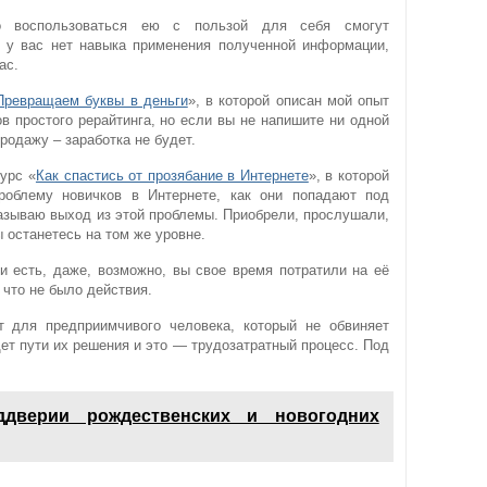
о воспользоваться ею с пользой для себя смогут
 у вас нет навыка применения полученной информации,
ас.
Превращаем буквы в деньги
», в которой описан мой опыт
в простого рерайтинга, но если вы не напишите ни одной
продажу – заработка не будет.
урс «
Как спастись от прозябание в Интернете
», в которой
роблему новичков в Интернете, как они попадают под
зываю выход из этой проблемы. Приобрели, прослушали,
ы останетесь на том же уровне.
и есть, даже, возможно, вы свое время потратили на её
 что не было действия.
т для предприимчивого человека, который не обвиняет
ет пути их решения и это — трудозатратный процесс. Под
ддверии рождественских и новогодних