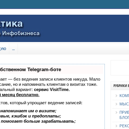
ДУЮ
...
обственном Telegram-боте
знает — без ведения записи клиентов никуда. Мало
сание, но и напоминать клиентам о визитах тоже.
РУБРИКИ 
альный вариант:
сервис VisitTime.
 месяц бесплатно
.
КОМ
стов, который упрощает ведение записей:
МЫС
 напоминает им о визите;
ПРИ
евые, кэшбэк и предоплаты;
БЛО
 помогает больше зарабатывать;
РЕК