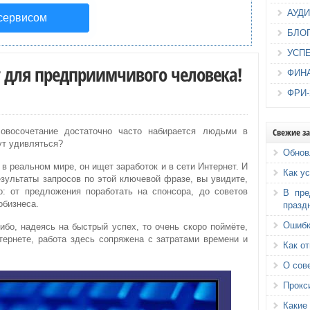
АУД
 сервисом
БЛО
УСП
т для предприимчивого человека!
ФИН
ФРИ
Свежие з
овосочетание достаточно часто набирается людьми в
тут удивляться?
Обнов
 в реальном мире, он ищет заработок и в сети Интернет. И
Как у
езультаты запросов по этой ключевой фразе, вы увидите,
: от предложения поработать на спонсора, до советов
В пре
обизнеса.
празд
Ошибк
ибо, надеясь на быстрый успех, то очень скоро поймёте,
нтернете, работа здесь сопряжена с затратами времени и
Как о
О сов
Прокс
Каки