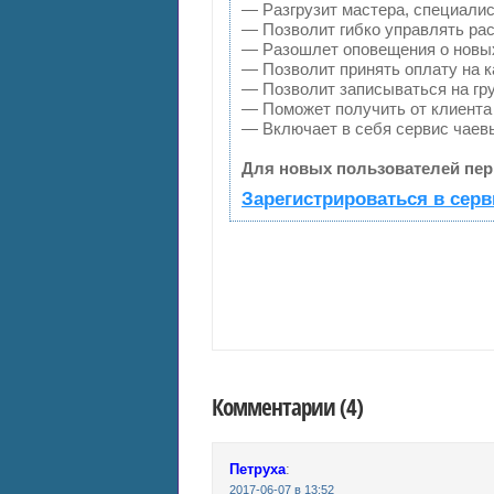
— Разгрузит мастера, специалис
— Позволит гибко управлять рас
— Разошлет оповещения о новых
— Позволит принять оплату на к
— Позволит записываться на гр
— Поможет получить от клиента 
— Включает в себя сервис чаев
Для новых пользователей пер
Зарегистрироваться в серв
Комментарии (4)
Петруха
:
2017-06-07 в 13:52