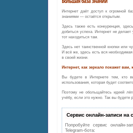
Большая база знаний
Интернет даёт доступ к огромной ба
знаниями — остаётся открытым.
Здесь также есть конкуренция, здес
добиться успеха. Интернет не делает 
тот находиться там.
Здесь нет таинственной кнопки или чу
И всё же, здесь есть вся необходима
в своей жизни.
Интернет, как зеркало покажет вам, 
Вы будете в Интернете тем, кто в
использования, которая будет соотве
Поэтому не обольщайтесь идеей лёгк
учёбу, если это нужно. Так вы будете
Сервис онлайн-записи на 
Попробуйте сервис онлайн-зап
Telegram-бота: