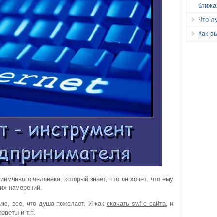
ближа
Что л
Как вы
иимчивого человека, который знает, что он хочет, что ему
оих намерений.
ю, все, что душа пожелает. И как
скачать swf с сайта
, и
оветы и т.п.