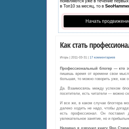
появляются уже в течение первых 
в Топ10 за месяц, то в
SeoHamme
Начать продвижени
Как стать профессион
Игорь |
2011-03-31
|
17 комментариев
Профессиональный блогер — кто э
пишешь время от времени свои мысли
большая, то можно говорить уже, как 
Да. Взаимосвязь между успехом бло
посетители, есть читатели — можно ск
И все же, в каком случае блоггера м
далеко ходить не надо, чтобы догада
есть профессионал. Он поставил д
увлекательное занятие, но и прибыльн
Недавно я озвучил книгу Яро Стар