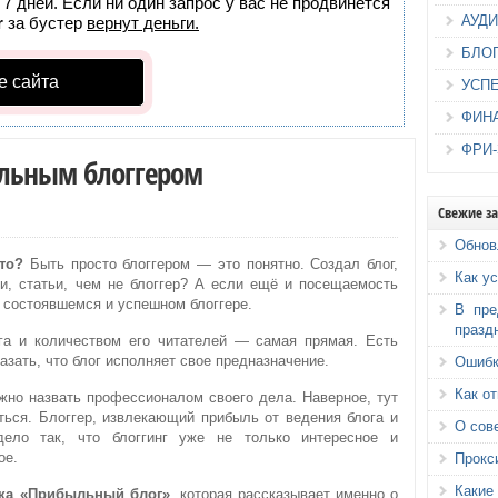
7 дней. Если ни один запрос у вас не продвинется
АУД
r
за бустер
вернут деньги.
БЛО
е сайта
УСП
ФИН
ФРИ
альным блоггером
Свежие з
Обнов
то?
Быть просто блоггером — это понятно. Создал блог,
Как у
, статьи, чем не блоггер? А если ещё и посещаемость
о состоявшемся и успешном блоггере.
В пре
празд
га и количеством его читателей — самая прямая. Есть
азать, что блог исполняет свое предназначение.
Ошибк
Как о
ожно назвать профессионалом своего дела. Наверное, тут
ться. Блоггер, извлекающий прибыль от ведения блога и
О сов
ело так, что блоггинг уже не только интересное и
ое.
Прокс
Каки
ака «Прибыльный блог»
, которая рассказывает именно о