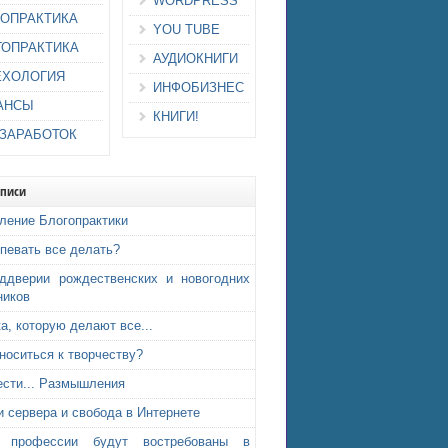
WORDPRESS
ИОПРАКТИКА
YOU TUBE
ГОПРАКТИКА
АУДИОКНИГИ
ЕХОЛОГИЯ
ИНФОБИЗНЕС
АНСЫ
КНИГИ!
-ЗАРАБОТОК
аписи
ление Блогопрактики
спевать все делать?
ддверии рождественских и новогодних
ников
а, которую делают все...
тноситься к творчеству?
ести... Размышления
и сервера и свобода в Интернете
е профессии будут востребованы в