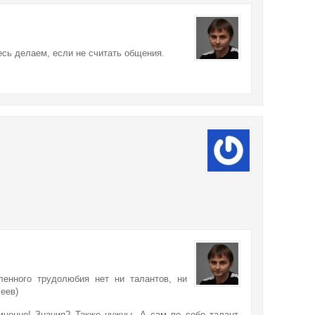
есь делаем, если не считать общения.
ленного трудолюбия нет ни талантов, ни
еев)
ненно! Знания? Также нужны. А сам по себе талант,