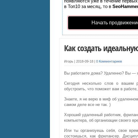
появляются уже в течение первых 
в Топ10 за месяц, то в
SeoHamme
Начать продвижени
Как создать идеальну
Игорь |
2018-09-18
|
0 Комментариев
Вы работаете дома? Удаленно? Вы —
Сегодня несколько слов о вашем 
обустроить, что поможет вам в работе,
Знаете, я не верю в миф об удаленно
самом деле все не так. )
Хороший удаленный работник, фриланс
компьютера, об организации своего вр
Или ты организуешь себя, свое врем
состоишься, как фрилансер. Дисципл