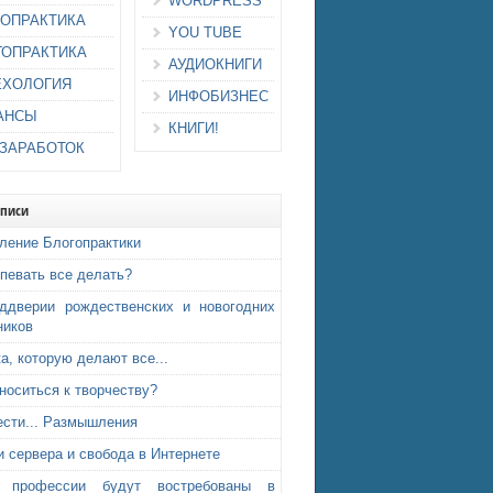
WORDPRESS
ИОПРАКТИКА
YOU TUBE
ГОПРАКТИКА
АУДИОКНИГИ
ЕХОЛОГИЯ
ИНФОБИЗНЕС
АНСЫ
КНИГИ!
-ЗАРАБОТОК
аписи
ление Блогопрактики
спевать все делать?
ддверии рождественских и новогодних
ников
а, которую делают все...
тноситься к творчеству?
ести... Размышления
и сервера и свобода в Интернете
е профессии будут востребованы в