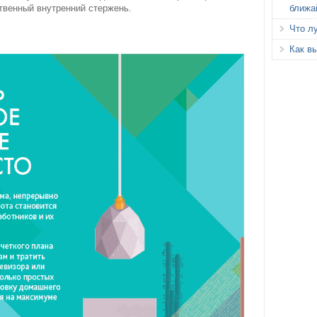
ближа
твенный внутренний стержень.
Что л
Как вы