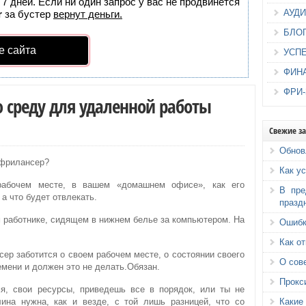
7 дней. Если ни один запрос у вас не продвинется
АУД
r
за бустер
вернут деньги.
БЛО
е сайта
УСП
ФИН
ФРИ
ю среду для удаленной работы
Свежие з
Обнов
 фрилансер?
Как у
рабочем месте, в вашем «домашнем офисе», как его
В пре
 а что будет отвлекать.
празд
м работнике, сидящем в нижнем белье за компьютером. На
Ошибк
Как о
ер заботится о своем рабочем месте, о состоянии своего
О сов
емени и должен это не делать.Обязан.
Прокс
я, свои ресурсы, приведешь все в порядок, или ты не
Каки
ина нужна, как и везде, с той лишь разницей, что со