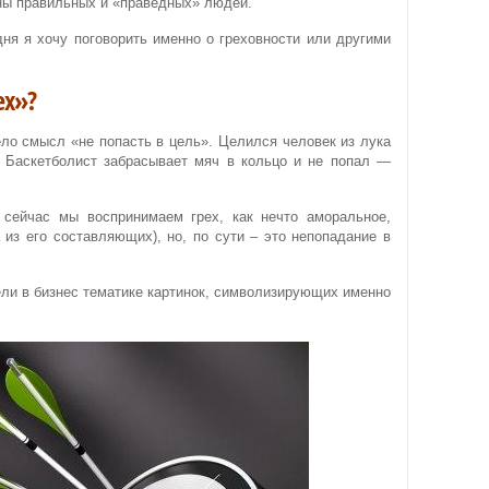
ны правильных и «праведных» людей.
дня я хочу поговорить именно о греховности или другими
ех»?
ло смысл «не попасть в цель». Целился человек из лука
.. Баскетболист забрасывает мяч в кольцо и не попал —
 сейчас мы воспринимаем грех, как нечто аморальное,
 из его составляющих), но, по сути – это непопадание в
ели в бизнес тематике картинок, символизирующих именно