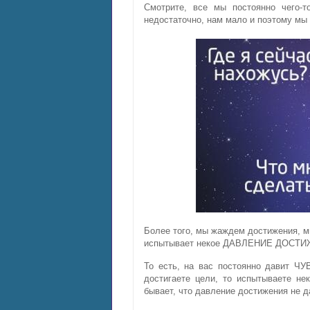
Смотрите, все мы постоянно чего-то
недостаточно, нам мало и поэтому мы
Более того, мы жаждем достижения, мы
испытывает некое ДАВЛЕНИЕ ДОСТ
То есть, на вас постоянно давит 
достигаете цели, то испытываете не
бывает, что давление достижения не д