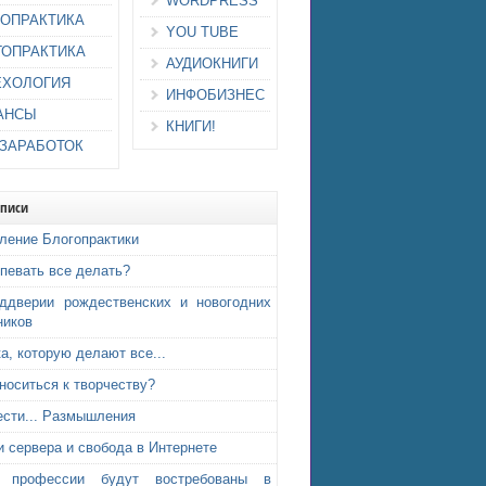
WORDPRESS
ИОПРАКТИКА
YOU TUBE
ГОПРАКТИКА
АУДИОКНИГИ
ЕХОЛОГИЯ
ИНФОБИЗНЕС
АНСЫ
КНИГИ!
-ЗАРАБОТОК
аписи
ление Блогопрактики
спевать все делать?
ддверии рождественских и новогодних
ников
а, которую делают все...
тноситься к творчеству?
ести... Размышления
и сервера и свобода в Интернете
е профессии будут востребованы в