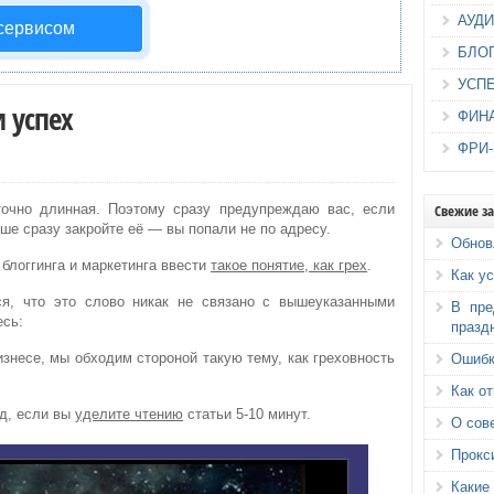
АУД
 сервисом
БЛО
УСП
и успех
ФИН
ФРИ
Свежие з
точно длинная. Поэтому сразу предупреждаю вас, если
чше сразу закройте её — вы попали не по адресу.
Обнов
 блоггинга и маркетинга ввести
такое понятие, как грех
.
Как у
ся, что это слово никак не связано с вышеуказанными
В пре
есь:
празд
бизнесе, мы обходим стороной такую тему, как греховность
Ошибк
Как о
д, если вы
уделите чтению
статьи 5-10 минут.
О сов
Прокс
Каки