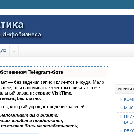
ДУЮ
...
обственном Telegram-боте
знает — без ведения записи клиентов никуда. Мало
сание, но и напоминать клиентам о визитах тоже.
РУБРИКИ 
альный вариант:
сервис VisitTime.
 месяц бесплатно
.
КОМ
стов, который упрощает ведение записей:
МЫС
 напоминает им о визите;
ПРИ
евые, кэшбэк и предоплаты;
БЛО
 помогает больше зарабатывать;
РЕК