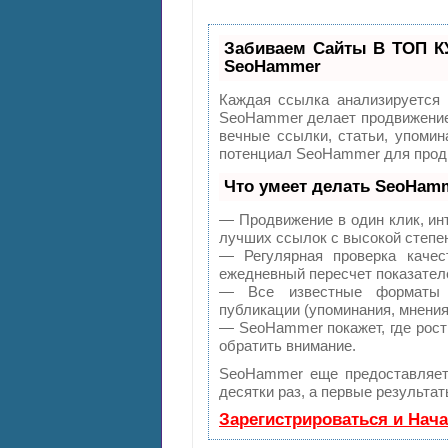
Забиваем Сайты В ТОП К
SeoHammer
Каждая ссылка анализируется 
SeoHammer делает продвижение 
вечные ссылки, статьи, упомин
потенциал SeoHammer для продв
Что умеет делать SeoHam
— Продвижение в один клик, ин
лучших ссылок с высокой степе
— Регулярная проверка качес
ежедневный пересчет показателе
— Все известные форматы с
публикации (упоминания, мнения,
— SeoHammer покажет, где рост 
обратить внимание.
SeoHammer еще предоставляе
десятки раз, а первые результа
Зарегистрироваться и Нач