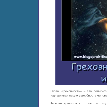
Слово «греховность» – это религиоз
подчеркивая некую ущербность челове
Не всем нравится это слово, потому