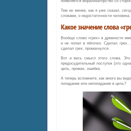
появляется морализаторство со сторо
Тем не менее, как я уже сказал, сего
словами, о недостаточности человека.
Какое значение слова «гр
Вообще слово «грех» в древности име
и не попал в яблочко. Сделал грех.
сделал грех, промахнулся.
Вот и весь смысл этого слова. Это
предосудительный поступок (это одна
цель, промах, ошибка.
А теперь вспомните, как много вы вид
попадание или непопадание в цель?