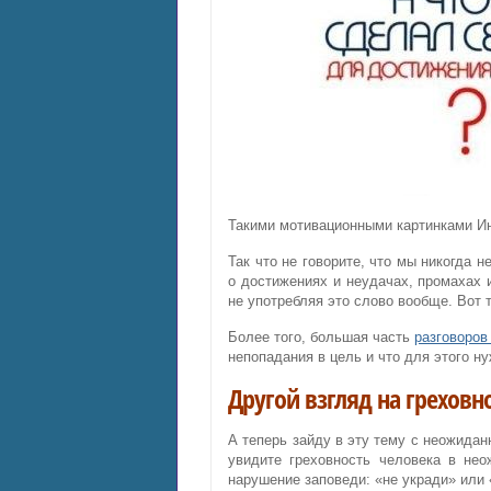
Такими мотивационными картинками Ин
Так что не говорите, что мы никогда н
о достижениях и неудачах, промахах 
не употребляя это слово вообще. Вот т
Более того, большая часть
разговоров 
непопадания в цель и что для этого н
Другой взгляд на греховн
А теперь зайду в эту тему с неожида
увидите греховность человека в нео
нарушение заповеди: «не укради» или 