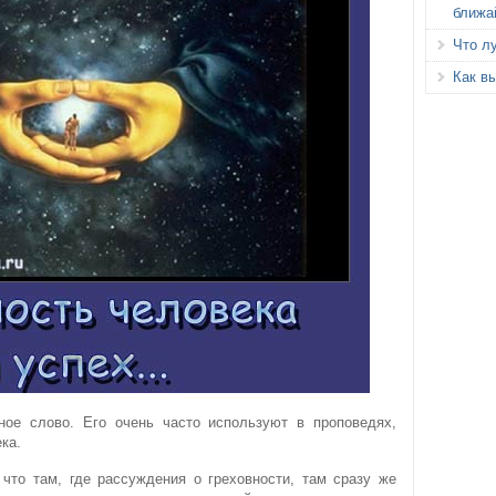
ближа
Что л
Как вы
ное слово. Его очень часто используют в проповедях,
ка.
 что там, где рассуждения о греховности, там сразу же