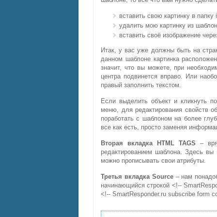
вставить свою картинку в папку 
удалить мою картинку из шаблон
вставить своё изображение чере
Итак, у вас уже должны быть на стра
данном шаблоне картинка расположен
значит, что вы можете, при необходи
центра подвинется вправо. Или наобо
правый заполнить текстом.
Если выделить объект и кликнуть п
меню, для редактирования свойств об
поработать с шаблоном на более глуб
все как есть, просто заменяя информа
Вторая вкладка HTML TAGS
– вря
редактированием шаблона. Здесь вы 
можно прописывать свои атрибуты.
Третья вкладка Source
– нам понадо
начинающийся строкой <!-- SmartRespon
<!-- SmartResponder.ru subscribe form co