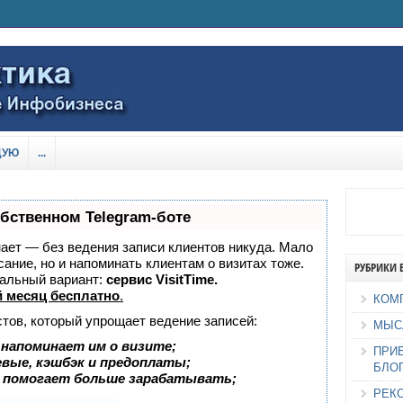
ДУЮ
...
обственном Telegram-боте
знает — без ведения записи клиентов никуда. Мало
сание, но и напоминать клиентам о визитах тоже.
РУБРИКИ 
альный вариант:
сервис VisitTime.
 месяц бесплатно
.
КОМ
стов, который упрощает ведение записей:
МЫС
 напоминает им о визите;
ПРИ
евые, кэшбэк и предоплаты;
БЛО
 помогает больше зарабатывать;
РЕК