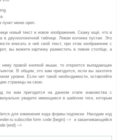
img.
а.
з пункт меню open.
нице новый текст и новое изображение. Скажу ещё, что в
а в двухколоночной таблице. Левая колонка пустая. Это
мости вписать в неё свой текст, при этом изображение с
рот, вы можете картинку разместить в левом столбце, а
о нему правой кнопкой мыши, то откроется выпадающее
ъектов. В общем, это вам пригодится, если вы захотите
оком уровне. Если нет такой необходимости, оставляйте
цию страницы на свою.
д ли вам пригодится на данном этапе знакомства с
визуально увидите имеющиеся в шаблоне теги, которым
бится для изменения кода формы подписки. Находим код
der.ru subscribe form code (begin) -->
и заканчивающийся
de (end) -->