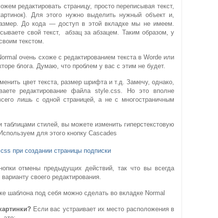
ожем редактировать страницу, просто переписывая текст,
картинок). Для этого нужно выделить нужный объект и,
размер. До кода — доступ в этой вкладке мы не имеем.
сываете свой текст, абзац за абзацем. Таким образом, у
своим текстом.
ormal очень схоже с редактированием текста в Worde или
торе блога. Думаю, что проблем у вас с этим не будет.
менить цвет текста, размер шрифта и т.д. Замечу, однако,
ваете редактирование файла style.css. Но это вполне
всего лишь с одной страницей, а не с многостраничным
и таблицами стилей, вы можете изменить гиперстекстовую
Используем для этого кнопку Cascades
нопки отмены предыдущих действий, так что вы всегда
 варианту своего редактирования.
нке шаблона под себя можно сделать во вкладке Normal
картинки?
Если вас устраивает их место расположения в
 это: