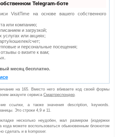
собственном Telegram-боте
иси VisitTime на основе вашего собственного
та или компанию;
писанием и загрузкой;
 услугах или акциях;
арту/кошелек/счет;
упповые и персональные посещения;
отзывы о визите к вам;
ых.
вый месяц бесплатно.
исе
кончание на 165. Вместо него вбиваете код своей формы
своем аккаунте сервиса
Смартреспондер
.
ие ссылки, а также значения description, keywords.
аницы. Это строки 4,9 и 11.
вкладке несколько неудобен, мал размером (издержки
ра кода можете воспользоваться обыкновенным блокнотом
но сделать и в komposer.