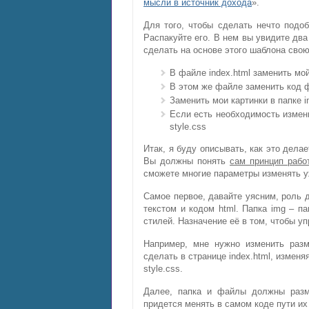
мысли в источник дохода
».
Для того, чтобы сделать нечто подо
Распакуйте его. В нем вы увидите два ф
сделать на основе этого шаблона свою
В файле index.html заменить мой
В этом же файле заменить код 
Заменить мои картинки в папке i
Если есть необходимость измен
style.css
Итак, я буду описывать, как это делае
Вы должны понять
сам принцип рабо
сможете многие параметры изменять 
Самое первое, давайте уясним, роль д
текстом и кодом html. Папка img – па
стилей. Назначение её в том, чтобы уп
Например, мне нужно изменить раз
сделать в странице index.html, измен
style.css.
Далее, папка и файлы должны разм
придется менять в самом коде пути и