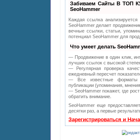
Забиваем Сайты В ТОП К
SeoHammer
Каждая ссылка анализируется 
SeoHammer делает продвижение 
вечные ссылки, статьи, упомин
потенциал SeoHammer для продв
Что умеет делать SeoHam
— Продвижение в один клик, ин
лучших ссылок с высокой степе
— Регулярная проверка качес
ежедневный пересчет показателе
— Все известные форматы с
публикации (упоминания, мнения,
— SeoHammer покажет, где рост 
обратить внимание.
SeoHammer еще предоставляе
десятки раз, а первые результа
Зарегистрироваться и Нач