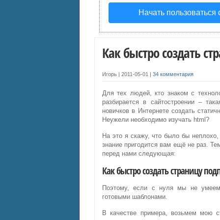
Начать пользоваться
Как быстро создать ст
Игорь |
2011-05-01
|
34 комментария
Для тех людей, кто знаком с технол
разбирается в сайтостроении – так
новичков в Интернете создать статич
Неужели необходимо изучать html?
На это я скажу, что было бы неплохо,
знание пригодится вам ещё не раз. Тем
перед нами следующая:
Как быстро создать страницу под
Поэтому, если с нуля мы не умеем 
готовыми шаблонами.
В качестве примера, возьмем мою с