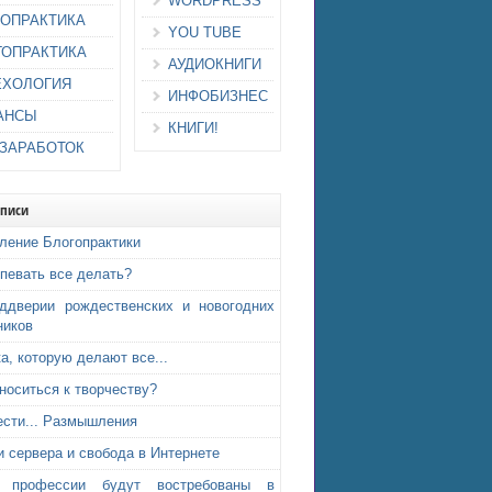
WORDPRESS
ИОПРАКТИКА
YOU TUBE
ГОПРАКТИКА
АУДИОКНИГИ
ЕХОЛОГИЯ
ИНФОБИЗНЕС
АНСЫ
КНИГИ!
-ЗАРАБОТОК
аписи
ление Блогопрактики
спевать все делать?
ддверии рождественских и новогодних
ников
а, которую делают все...
тноситься к творчеству?
ести... Размышления
и сервера и свобода в Интернете
е профессии будут востребованы в