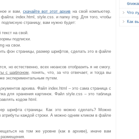
ближа
бное и вам,
скачайте вот этот архив
на свой компьютер.
Что л
айла: index.html, style.css. и папку img. Для того, чтобы
Как вы
 подписную страницу, вам нужно будет:
 текст на свой.
формы подписки.
mg на свои.
ить фон страницы, размер шрифтов, сделать это в файле
тся, но естественно, всех нюансов отобразить я не смогу.
ты с шаблоном
, понять, что, за что отвечает, и тогда вы
уже экспериментальным путем.
окументов архива. Файл index.html – это сама страница с
пка для хранения картинок. Файл style.css – это таблица
равлять кодом html.
мер шрифта страницы. Как это можно сделать? Можно
яя атрибуты каждой строки. А можно одним кликом в файле
ещаться на том же уровне (как в архиве), иначе вам
х размещения.