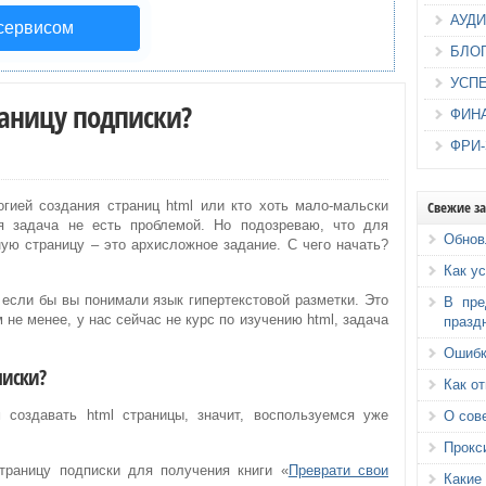
АУД
 сервисом
БЛО
УСП
раницу подписки?
ФИН
ФРИ
Свежие з
огией создания страниц html или кто хоть мало-мальски
ая задача не есть проблемой. Но подозреваю, что для
Обнов
ную страницу – это архисложное задание. С чего начать?
Как у
 если бы вы понимали язык гипертекстовой разметки. Это
В пре
 не менее, у нас сейчас не курс по изучению html, задача
празд
Ошибк
писки?
Как о
создавать html страницы, значит, воспользуемся уже
О сов
Прокс
траницу подписки для получения книги «
Преврати свои
Каки