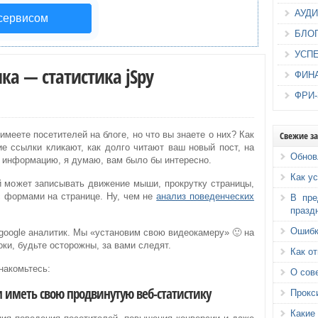
АУД
 сервисом
БЛО
УСП
ка — статистика jSpy
ФИН
ФРИ
Свежие з
имеете посетителей на блоге, но что вы знаете о них? Как
е ссылки кликают, как долго читают ваш новый пост, на
Обнов
 информацию, я думаю, вам было бы интересно.
Как у
й может записывать движение мыши, прокрутку страницы,
с формами на странице.
Ну, чем не
анализ поведенческих
В пре
празд
Ошибк
и google аналитик. Мы «установим свою видеокамеру» 🙂 на
роки, будьте осторожны, за вами следят.
Как о
накомьтесь:
О сов
м иметь свою продвинутую веб-статистику
Прокс
Каки