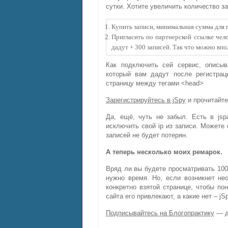
сутки. Хотите увеличить количество за
Купить записи, минимальная сумма для 
Пригласить по партнерской ссылке чел
дадут + 300 записей. Так что можно вп
Как подключить сей сервис, описыв
который вам дадут после регистра
страницу между тегами <head>
Зарегистрируйтесь в jSpy
и прочитайте
Да, ещё, чуть не забыл. Есть в jsp
исключить свой ip из записи. Можете
записей не будет потерян.
А теперь несколько моих ремарок.
Вряд ли вы будете просматривать 100 
нужно время. Но, если возникнет не
конкретно взятой странице, чтобы пон
сайта его привлекают, а какие нет – jS
Подписывайтесь на Блогопрактику
— д