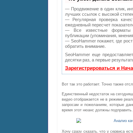
— Продвижение в один клик, ин
лучших ссылок с высокой степе
— Регулярная проверка качес
ежедневный пересчет показателе
— Все известные форматы с
публикации (упоминания, мнения,
— SeoHammer покажет, где рост 
обратить внимание.
SeoHammer еще предоставляе
десятки раз, а первые результа
Зарегистрироваться и Нач
Вот так это работает. Точно также от
Единственный недостаток на сегодняшн
видео отображается не в режиме реаль
запросам и пожеланиям, которые дан
время этот нюанс должны подправить.
Хочу сразу сказать, что у сервиса ес