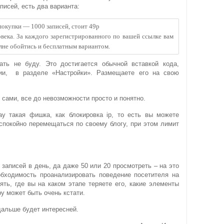
писей, есть два варианта:
покупки — 1000 записей, стоит 49р
овека. За каждого зарегистрированного по вашей ссылке вам
олне обойтись и бесплатным вариантом.
ать не буду. Это достигается обычной вставкой кода,
ции, в разделе «Настройки». Размещаете его на свою
 сами, все до невозможности просто и понятно.
ay такая фишка, как блокировка ip, то есть вы можете
 спокойно перемещаться по своему блогу, при этом лимит
записей в день, да даже 50 или 20 просмотреть – на это
обходимость проанализировать поведение посетителя на
ять, где вы на каком этапе теряете его, какие элементы
py может быть очень кстати.
альше будет интересней.