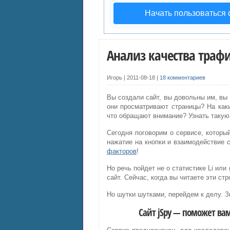
Начать пользоваться
Анализ качества трафи
Игорь |
2011-08-18
|
18 комментариев
Вы создали сайт, вы довольны им, вы 
они просматривают страницы? На каки
что обращают внимание? Узнать такую
Сегодня поговорим о сервисе, которы
нажатие на кнопки и взаимодействие 
факторов
!
Но речь пойдет не о статистике Li ил
сайт. Сейчас, когда вы читаете эти ст
Но шутки шутками, перейдем к делу. З
Сайт jSpy — поможет ва