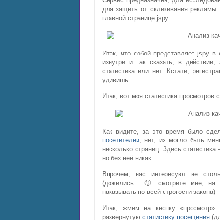
Сервис предназначен, для исследова
для защиты от скликивания рекламы.
главной странице jspy.
Итак, что собой представляет jspy в
изнутри и так сказать, в действии
статистика или нет. Кстати, регистр
удивишь.
Итак, вот моя статистика просмотров са
Как видите, за это время было сде
посетителей
, нет, их могло быть ме
несколько страниц. Здесь статистика 
но без неё никак.
Впрочем, нас интересуют не столь
(дожились... 🙂 смотрите мне, на
наказывать по всей строгости закона)
Итак, жмем на кнопку «просмотр»
развернутую
статистику посещения
(дл