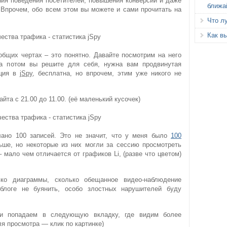
ния поведения посетителей, повышения конверсии и даже
ближа
 Впрочем, обо всем этом вы можете и сами прочитать на
Что л
Как вы
 общих чертах – это понятно. Давайте посмотрим на него
, а потом вы решите для себя, нужна вам продвинутая
ация в
jSpy
, бесплатна, но впрочем, этим уже никого не
йта с 21.00 до 11.00. (её маленький кусочек)
лано 100 записей. Это не значит, что у меня было
100
ньше, но некоторые из них могли за сессию просмотреть
– мало чем отличается от графиков Li, (разве что цветом)
ко диаграммы, сколько обещанное видео-наблюдение
 блоге не буянить, особо злостных нарушителей буду
 и попадаем в следующую вкладку, где видим более
я просмотра — клик по картинке)