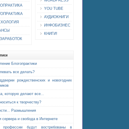
WORDPRESS
ИОПРАКТИКА
YOU TUBE
ГОПРАКТИКА
АУДИОКНИГИ
ЕХОЛОГИЯ
ИНФОБИЗНЕС
АНСЫ
КНИГИ!
-ЗАРАБОТОК
аписи
ление Блогопрактики
спевать все делать?
ддверии рождественских и новогодних
ников
а, которую делают все...
тноситься к творчеству?
ести... Размышления
и сервера и свобода в Интернете
е профессии будут востребованы в