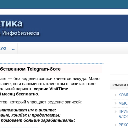
ДУЮ
...
обственном Telegram-боте
знает — без ведения записи клиентов никуда. Мало
сание, но и напоминать клиентам о визитах тоже.
РУБРИКИ 
альный вариант:
сервис VisitTime.
 месяц бесплатно
.
КОМ
стов, который упрощает ведение записей:
МЫС
 напоминает им о визите;
ПРИ
евые, кэшбэк и предоплаты;
БЛО
 помогает больше зарабатывать;
РЕК