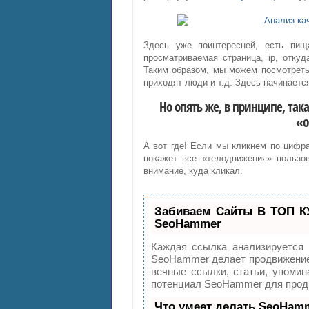
Здесь уже поинтересней, есть пищ
просматриваемая страница, ip, откуд
Таким образом, мы можем посмотрет
приходят люди и т.д. Здесь начинает
Но опять же, в принципе, такая
«о
А вот где! Если мы кликнем по цифра
покажет все «телодвижения» пользов
внимание, куда кликал.
Забиваем Сайты В ТОП К
SeoHammer
Каждая ссылка анализируется 
SeoHammer делает продвижение 
вечные ссылки, статьи, упомин
потенциал SeoHammer для продв
Что умеет делать SeoHam