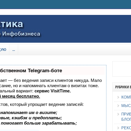
ДУЮ
...
обственном Telegram-боте
знает — без ведения записи клиентов никуда. Мало
сание, но и напоминать клиентам о визитах тоже.
РУБРИКИ 
альный вариант:
сервис VisitTime.
 месяц бесплатно
.
КОМ
стов, который упрощает ведение записей:
МЫС
 напоминает им о визите;
ПРИ
евые, кэшбэк и предоплаты;
БЛО
 помогает больше зарабатывать;
РЕК