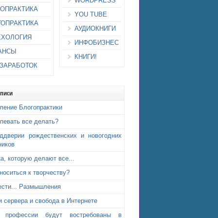
WORDPRESS
ИОПРАКТИКА
YOU TUBE
ГОПРАКТИКА
АУДИОКНИГИ
ЕХОЛОГИЯ
ИНФОБИЗНЕС
АНСЫ
КНИГИ!
-ЗАРАБОТОК
аписи
ление Блогопрактики
спевать все делать?
ддверии рождественских и новогодних
ников
а, которую делают все...
тноситься к творчеству?
ести... Размышления
и сервера и свобода в Интернете
е профессии будут востребованы в