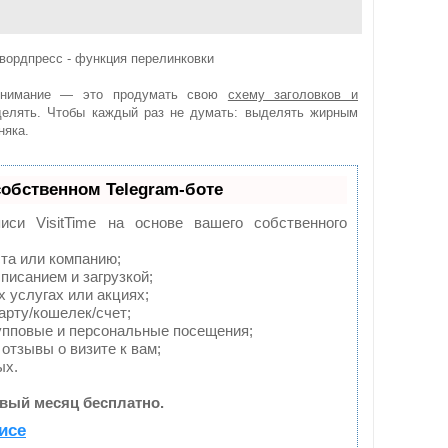
внимание — это продумать свою
схему заголовков и
ыделять. Чтобы каждый раз не думать: выделять жирным
няка.
собственном Telegram-боте
иси VisitTime на основе вашего собственного
та или компанию;
писанием и загрузкой;
 услугах или акциях;
арту/кошелек/счет;
упповые и персональные посещения;
отзывы о визите к вам;
ых.
вый месяц бесплатно.
исе