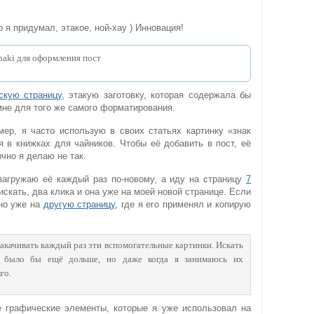
 я придумал, этакое, ной-хау ) Инновация!
скую страницу
, этакую заготовку, которая содержала бы
 для того же самого форматирования.
ер, я часто использую в своих статьях картинку «знак
я в книжках для чайников. Чтобы её добавить в пост, её
чно я делаю не так.
 загружаю её каждый раз по-новому, а иду на страницу
7
искать, два клика и она уже на моей новой странице. Если
 но уже на
другую страницу
, где я его применял и копирую
закачивать каждый раз эти вспомогательные картинки. Искать
ь было бы ещё дольше, но даже когда я занимаюсь их
го.
 графические элементы, которые я уже использовал на