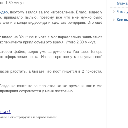
го 1.30 минут.
ближа
Что л
идео
, поэтому взялся за его изготовление. Благо, видео у
е, припадало пылью, поэтому все что мне нужно было
Как вы
ачале и в конце видеоряда и сделать рендеринг. Это ещё
у видео на You tube и хотя я мог параллельно заниматься
ксперимента приплюсуем это время. Итого 2.30 минут.
кстовом файле, видео уже загружено на You tube. Теперь
о оформление поста. На все про все у меня ушло ещё
асов работать, а бывает что пост пишется в 2 присеста,
оздание контента заняло столько же времени, как и его
я пропорция сохраняется у меня постоянно.
рках!
амм. Регистрируйся и зарабатывай!