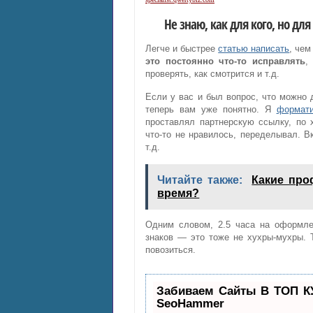
Не знаю, как для кого, но д
Легче и быстрее
статью написать
, чем
это постоянно что-то исправлять
,
проверять, как смотрится и т.д.
Если у вас и был вопрос, что можно д
теперь вам уже понятно. Я
формати
проставлял партнерскую ссылку, по 
что-то не нравилось, переделывал. 
т.д.
Читайте также:
Какие про
время?
Одним словом, 2.5 часа на оформле
знаков — это тоже не хухры-мухры. 
повозиться.
Забиваем Сайты В ТОП К
SeoHammer