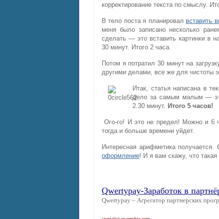
корректирование текста по смыслу. Ито
В тело поста я планировал
вставить в
меня было записано несколько ране
сделать — это вставить картинки в н
30 минут. Итого 2 часа.
Потом я потратил 30 минут на загрузк
другими делами, все же для чистоты э
Итак, статья написана в те
дело за самым малым — эт
2.30 минут.
Итого 5 часов!
Ого-го! И это не предел! Можно и 6 ч
тогда и больше времени уйдет.
Интересная арифметика получается. С
оформление
! И я вам скажу, что така
Qwertypay-Заработок в партнё
Qwertypay – Агрегатор партнерских прогр
specialist.qwertybiz.com