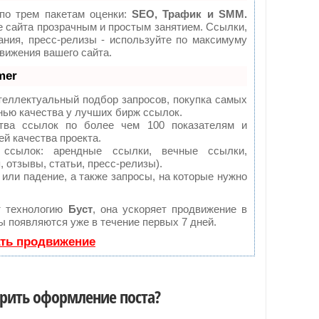
по трем пакетам оценки:
SEO, Трафик и SMM.
сайта прозрачным и простым занятием. Ссылки,
ания, пресс-релизы - используйте по максимуму
ижения вашего сайта.
mer
теллектуальный подбор запросов, покупка самых
нью качества у лучших бирж ссылок.
тва ссылок по более чем 100 показателям и
й качества проекта.
сылок: арендные ссылки, вечные ссылки,
 отзывы, статьи, пресс-релизы).
или падение, а также запросы, на которые нужно
т технологию
Буст
, она ускоряет продвижение в
ты появляются уже в течение первых 7 дней.
ать продвижение
орить оформление поста?