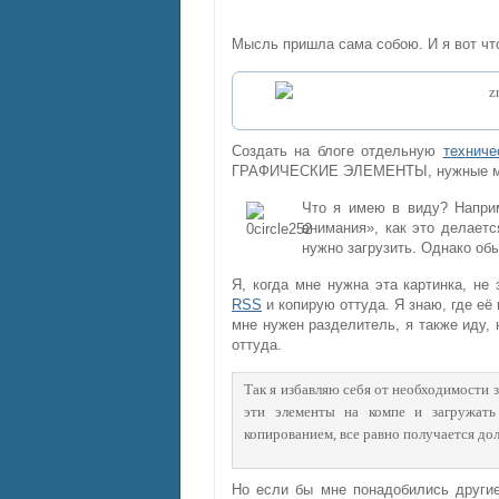
Мысль пришла сама собою. И я вот что
Создать на блоге отдельную
техниче
ГРАФИЧЕСКИЕ ЭЛЕМЕНТЫ, нужные мне
Что я имею в виду? Наприм
внимания», как это делаетс
нужно загрузить. Однако обы
Я, когда мне нужна эта картинка, не
RSS
и копирую оттуда. Я знаю, где её 
мне нужен разделитель, я также иду,
оттуда.
Так я избавляю себя от необходимости 
эти элементы на компе и загружат
копированием, все равно получается дол
Но если бы мне понадобились другие