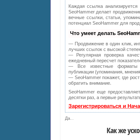
Каждая ссылка анализируется 
SeoHammer делает продвижение 
вечные ссылки, статьи, упомин
потенциал SeoHammer для продв
Что умеет делать SeoHam
— Продвижение в один клик, ин
лучших ссылок с высокой степе
— Регулярная проверка качес
ежедневный пересчет показателе
— Все известные форматы с
публикации (упоминания, мнения,
— SeoHammer покажет, где рост 
обратить внимание.
SeoHammer еще предоставляе
десятки раз, а первые результа
Зарегистрироваться и Нач
Да...
Как же уск