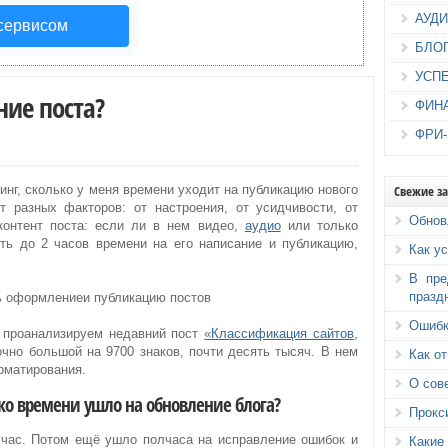
АУД
 сервисом
БЛО
УСП
ние поста?
ФИН
ФРИ
Свежие з
нг, сколько у меня времени уходит на публикацию нового
от разных факторов: от настроения, от усидчивости, от
Обнов
 контент поста: если ли в нем видео,
аудио
или только
ять до 2 часов времени на его написание и публикацию,
Как у
В пре
празд
Ошибк
 проанализируем недавний пост
«
Классификация сайтов,
очно большой на 9700 знаков, почти десять тысяч. В нем
Как о
рматирования.
О сов
ько времени ушло на обновление блога?
Прокс
 час. Потом ещё ушло полчаса на исправление ошибок и
Каки