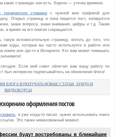
 на каких страницах они есть. Короче — утечка времени.
ю техническую страницу
с нужной мне графикой для
дачу. Открыл страницу и пока пишется пост, копируется
ички, знаки вопроса, знаки внимания, цифры и т.д. Таким
е, а время на его поиски сокращается.
 такую вспомогательную страницу, вплоть до того, что
вам коды, которые вы часто используете в работе или
на компе или где-то в Интернете. Кто вам может помешать
сэкономите!
сегодня. Если мой совет облегчит вам вашу работу по
ст был интересен подписывайтесь на обновления блога!
Я БЛОГА И ПОЛУЧАТЬ НОВЫЕ СТАТЬИ, АУИДО И
ВИДЕОКУРСЫ
 ускорению оформления постов
ускорить
, я уже когда-то писал, нужно использовать поиск
 ссылок. Это также немаловажный момент.
фессии будут востребованы в ближайшее